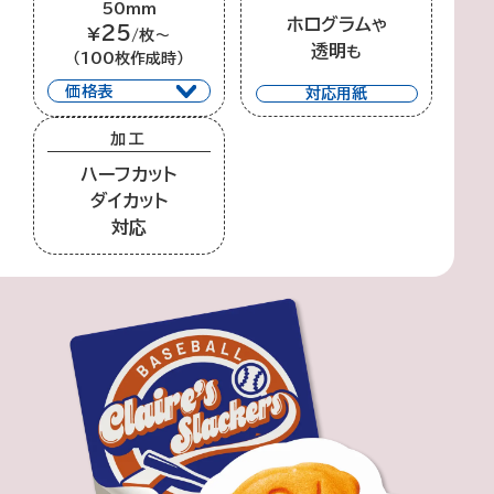
50mm
ホログラム
や
25
¥
/枚～
透明
も
（100枚作成時）
価格表
対応用紙
加工
ハーフカット
ダイカット
対応