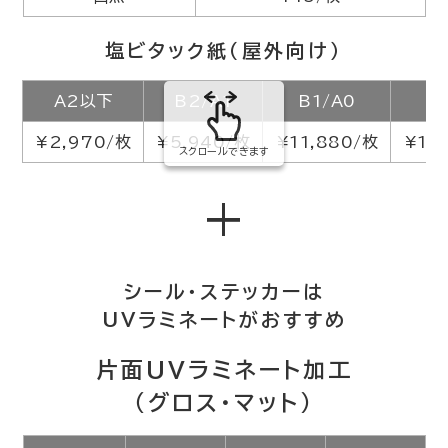
塩ビタック紙（屋外向け）
A2以下
B2/A1
B1/A0
¥2,970/枚
¥5,940/枚
¥11,880/枚
¥14
スクロールできます
+
シール・ステッカーは
UVラミネートがおすすめ
片面UVラミネート加工
（グロス・マット）