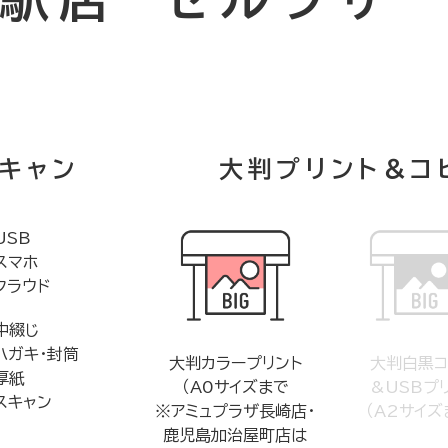
キャン
大判プリント＆コ
USB
スマホ
クラウド
中綴じ
ハガキ・封筒
大判カラープリント
大判白黒コ
厚紙
（A0サイズまで
&USBプ
スキャン
※アミュプラザ長崎店・
（A2サイズ
鹿児島加治屋町店は