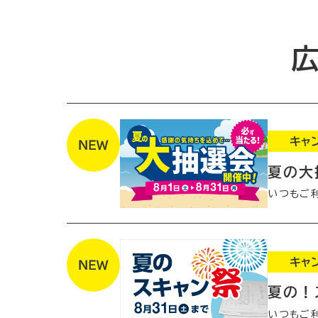
キャ
夏の大
いつもご
キャ
夏の！
いつもご