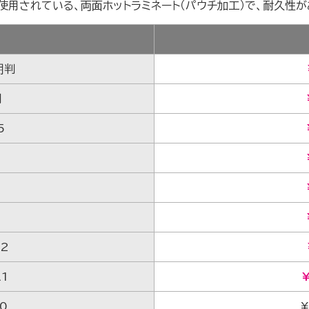
使用されている、両面ホットラミネート（パウチ加工）で、耐久性が
ズ
期判
判
5
A2
A1
A0
¥