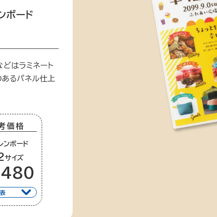
ンボード
などはラミネート
のあるパネル仕上
考価格
レンボード
2
サイズ
,480
表