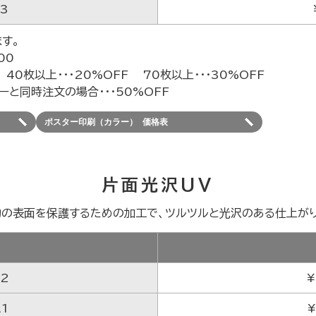
A3
す。
00
 40枚以上・・・20%OFF 70枚以上・・・30%OFF
ーと同時注文の場合・・・50%OFF
ポスター印刷（カラー） 価格表
片面光沢UV
物の表面を保護するための加工で、ツルツルと光沢のある仕上がり
ズ
A2
¥
A1
¥