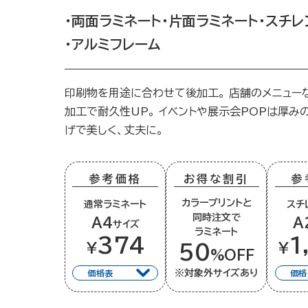
・両面ラミネート
・片面ラミネート
・スチレ
・アルミフレーム
印刷物を用途に合わせて後加工。 店舗のメニュー
加工で耐久性UP。 イベントや展示会POPは厚み
げで美しく、丈夫に。
参考価格
お得な割引
参
カラープリントと
通常ラミネート
スチ
同時注文で
A4
A
サイズ
ラミネート
374
1
¥
¥
50
%OFF
※対象外サイズあり
価格表
価格