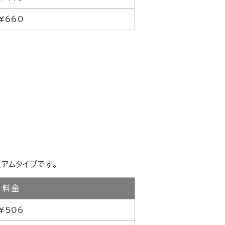
¥660
アムタイプです。
料金
¥506