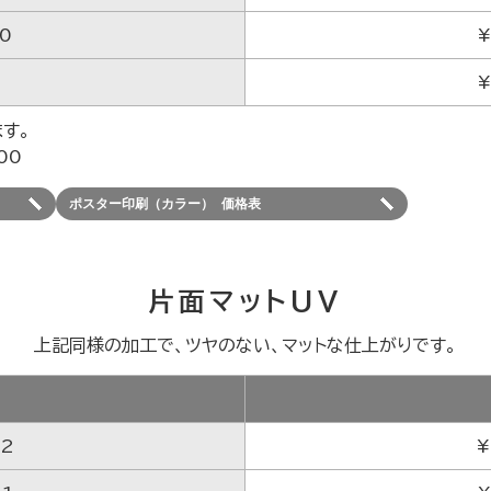
A0
¥
¥
す。
00
ポスター印刷（カラー） 価格表
片面マットUV
上記同様の加工で、ツヤのない、マットな仕上がりです。
ズ
A2
¥