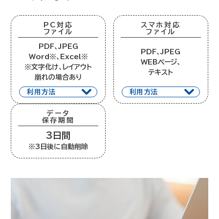
PC対応
スマホ対応
ファイル
ファイル
PDF、JPEG
PDF、JPEG
Word※、Excel※
WEBページ、
※文字化け、レイアウト
テキスト
崩れの場合あり
利用方法
利用方法
データ
保存期間
3日間
※3日後に自動削除