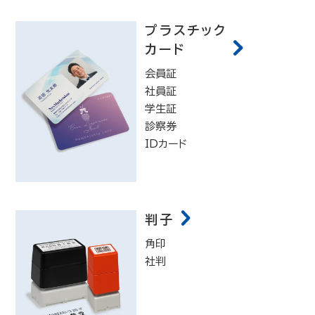
プラスチック
カード
会員証
社員証
学生証
診察券
IDカード
判子
角印
社判